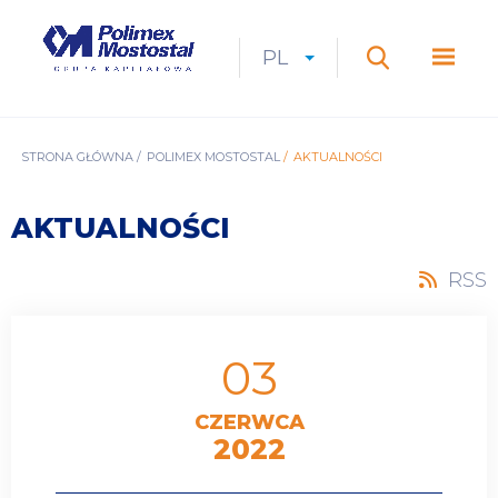
Przejdź
do
Polimex
MEN
treści
Mostostal
PL
Expan
CURRENT
ROZWIŃ
LANGUAGE
SZUKAJ
S.A.
GŁÓ
Szukaj
menu
LANGUAGE:
LIST
PL
ŚCIEŻKA
STRONA GŁÓWNA
POLIMEX MOSTOSTAL
AKTUALNOŚCI
NAWIGACYJNA
AKTUALNOŚCI
RSS
03
CZERWCA
2022