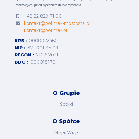
informacjami przed wysłaniem do nas zapytania.
+48 22 829 71 00
kontakt@polimex-mostostal.pl
kontakt@polimex.pl
KRS
0000022460
NIP
821-001-45-09
REGON
710252031
BDO
000018170
O Grupie
Spółki
O Spółce
Misja, Wizja