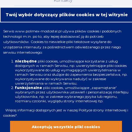
Kontakty
Mapa serwisu
Twój wybór dotyczący plików cookies w tej witrynie
Oferta
Serwis
www.polimex-mostostal.pl
używa plików cookies i podobnych
technologii m.in. po to, aby lepiej dostosować ją do potrzeb
Nafta, chemia, gaz
użytkowników. Cookies to niewielkie pliki tekstowe wysyłane do
urządzenia internauty za pośrednictwem odwiedzanego przez niego
Energetyka
serwisu internetowego:
Budownictwo
niezbędne
pliki cookies, umożliwiające korzystanie z usług
dostępnych w ramach Serwisu, np. uwierzytelniające pliki cookies
wykorzystywane do usług wymagających uwierzytelniania w
Produkcja
ramach Serwisu oraz służące do zapewnienia bezpieczeństwa, np.
wykorzystywane do wykrywania nadużyć w zakresie
uwierzytelniania w ramach Serwisu;
Infrastruktura
funkcjonalne
pliki cookies, umożliwiające „zapamiętanie”
wybranych przez użytkownika ustawień i personalizację interfejsu
użytkownika, np. w zakresie wybranego języka lub regionu,
rozmiaru czcionki, wyglądu strony internetowej itp.
Więcej informacji dostępnych jest w naszej
Polityce strony internetowej i
cookies
*.
Zastrzeżenia prawne
Polityka plików cookies
Akceptuję wszystkie pliki cookies