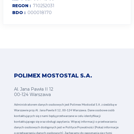
REGON
710252031
BDO
000018170
POLIMEX MOSTOSTAL S.A.
Al. Jana Pawła II 12
00-124 Warszawa
Administratorem danych osobowych jest Polimex Mostostal S.A. z siedzibą w
Warszawie przy Al. Jana Pawła II 12, 00-124 Warszawa. Dane osobowe osób
kontaktujących się z nami będą przetwarzane w celu identyfikacji
kontaktującego się oraz obsługi zapytania. Więcej informacji o przetwarzaniu
danych osobowych dostępnych jest w
Polityce Prywatności (Pokaż informacje
o przetwarzaniu danych osobowych).
Zachęcamy do zapoznania się z tymi