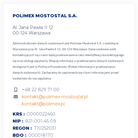
POLIMEX MOSTOSTAL S.A.
Al. Jana Pawła II 12
00-124 Warszawa
Administratorem danych osobowych jest Polimex Mostostal S.A. z siedzibą w
Warszawie przy Al. Jana Pawła II 12, 00-124 Warszawa. Dane osobowe osób
kontaktujących się z nami będą przetwarzane w celu identyfikacji kontaktującego
się oraz obsługi zapytania. Więcej informacji o przetwarzaniu danych osobowych
dostępnych jest w
Polityce Prywatności (Pokaż informacje o przetwarzaniu
danych osobowych).
Zachęcamy do zapoznania się z tymi informacjami przed
wysłaniem do nas zapytania.
+48 22 829 71 00
kontakt@polimex-mostostal.pl
kontakt@polimex.pl
KRS
0000022460
NIP
821-001-45-09
REGON
710252031
BDO
000018170