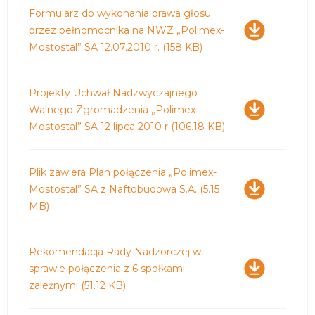
Pobierz
Formularz do wykonania prawa głosu
przez pełnomocnika na NWZ „Polimex-
Mostostal” SA 12.07.2010 r.
(158 KB)
Pobierz
Projekty Uchwał Nadzwyczajnego
Walnego Zgromadzenia „Polimex-
Mostostal” SA 12 lipca 2010 r
(106.18 KB)
Pobierz
Plik zawiera Plan połączenia „Polimex-
Mostostal” SA z Naftobudowa S.A.
(5.15
MB)
Pobierz
Rekomendacja Rady Nadzorczej w
sprawie połączenia z 6 społkami
zależnymi
(51.12 KB)