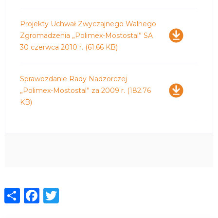
Pobierz
Projekty Uchwał Zwyczajnego Walnego
Zgromadzenia „Polimex-Mostostal” SA
30 czerwca 2010 r.
(61.66 KB)
Pobierz
Sprawozdanie Rady Nadzorczej
„Polimex-Mostostal” za 2009 r.
(182.76
KB)
Share
Facebook
Twitter