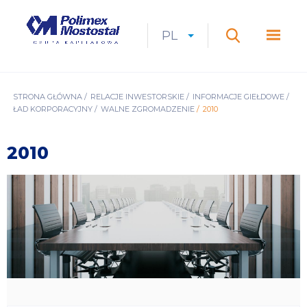
Przejdź
do
Polimex
MEN
treści
Mostostal
PL
Expan
CURRENT
ROZWIŃ
LANGUAGE
SZUKAJ
S.A.
GŁÓ
Szukaj
menu
LANGUAGE:
LIST
PL
ŚCIEŻKA
STRONA GŁÓWNA
RELACJE INWESTORSKIE
INFORMACJE GIEŁDOWE
ŁAD KORPORACYJNY
WALNE ZGROMADZENIE
2010
NAWIGACYJNA
2010