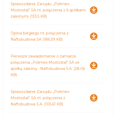
Pobierz
Sprawozdanie Zarządu „Polimex-
Mostostal” SA nt. połączenia z 6 spółkami
zależnymi
(133.5 KB)
Pobierz
Opinia biegłego nt. połączenia z
Naftobudowa SA
(186.39 KB)
Pobierz
Pierwsze zawiadomienie o zamiarze
połączenia „Polimex-Mostostal” SA ze
spółką zależną - Naftobudowa S.A.
(28.06
KB)
Pobierz
Sprawozdanie Zarządu „Polimex-
Mostostal” SA nt. połączenia z
Naftobudowa S.A.
(105.61 KB)