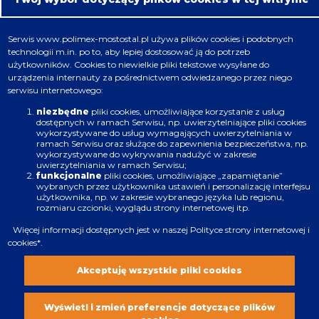
Oferta
Serwis
www.polimex-mostostal.pl
używa plików cookies i podobnych
technologii m.in. po to, aby lepiej dostosować ją do potrzeb
Nafta, chemia, gaz
użytkowników. Cookies to niewielkie pliki tekstowe wysyłane do
urządzenia internauty za pośrednictwem odwiedzanego przez niego
Energetyka
serwisu internetowego:
Budownictwo
niezbędne
pliki cookies, umożliwiające korzystanie z usług
dostępnych w ramach Serwisu, np. uwierzytelniające pliki cookies
wykorzystywane do usług wymagających uwierzytelniania w
Produkcja
ramach Serwisu oraz służące do zapewnienia bezpieczeństwa, np.
wykorzystywane do wykrywania nadużyć w zakresie
uwierzytelniania w ramach Serwisu;
Infrastruktura
funkcjonalne
pliki cookies, umożliwiające „zapamiętanie”
wybranych przez użytkownika ustawień i personalizację interfejsu
użytkownika, np. w zakresie wybranego języka lub regionu,
rozmiaru czcionki, wyglądu strony internetowej itp.
Więcej informacji dostępnych jest w naszej
Polityce strony internetowej i
cookies
*.
Zastrzeżenia prawne
Polityka plików cookies
Akceptuję wszystkie pliki cookies
Wszystkie prawa zastrzeżone. Copyright
2021
Wyświetl i zmień preferencje dotyczące plików