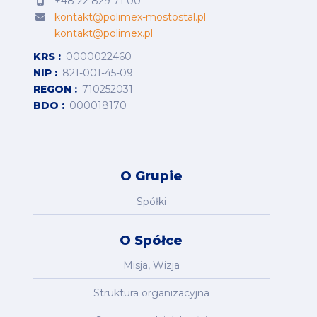
+48 22 829 71 00
kontakt@polimex-mostostal.pl
kontakt@polimex.pl
KRS
0000022460
NIP
821-001-45-09
REGON
710252031
BDO
000018170
O Grupie
Spółki
O Spółce
Misja, Wizja
Struktura organizacyjna