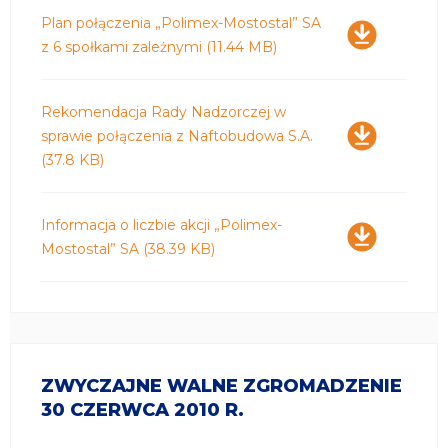
Pobierz
Plan połączenia „Polimex-Mostostal” SA
z 6 społkami zależnymi
(11.44 MB)
Pobierz
Rekomendacja Rady Nadzorczej w
sprawie połączenia z Naftobudowa S.A.
(37.8 KB)
Pobierz
Informacja o liczbie akcji „Polimex-
Mostostal” SA
(38.39 KB)
ZWYCZAJNE WALNE ZGROMADZENIE
30 CZERWCA 2010 R.