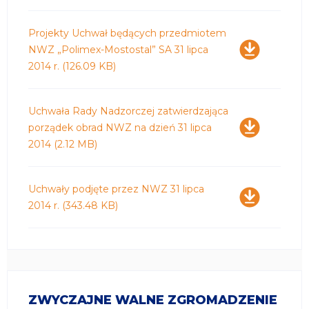
Pobierz
Projekty Uchwał będących przedmiotem
NWZ „Polimex-Mostostal” SA 31 lipca
2014 r.
(126.09 KB)
Pobierz
Uchwała Rady Nadzorczej zatwierdzająca
porządek obrad NWZ na dzień 31 lipca
2014
(2.12 MB)
Pobierz
Uchwały podjęte przez NWZ 31 lipca
2014 r.
(343.48 KB)
ZWYCZAJNE WALNE ZGROMADZENIE