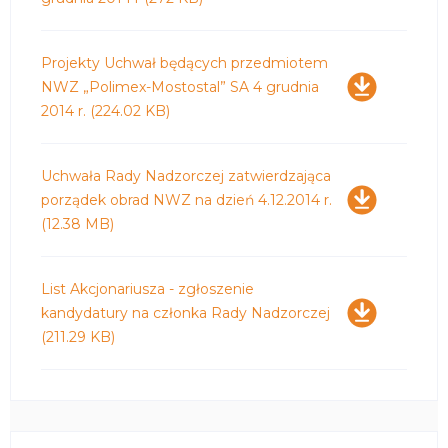
Pobierz
Projekty Uchwał będących przedmiotem
NWZ „Polimex-Mostostal” SA 4 grudnia
2014 r.
(224.02 KB)
Pobierz
Uchwała Rady Nadzorczej zatwierdzająca
porządek obrad NWZ na dzień 4.12.2014 r.
(12.38 MB)
Pobierz
List Akcjonariusza - zgłoszenie
kandydatury na członka Rady Nadzorczej
(211.29 KB)