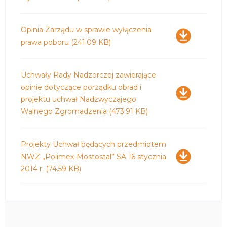
Pobierz
Opinia Zarządu w sprawie wyłączenia
prawa poboru
(241.09 KB)
Pobierz
Uchwały Rady Nadzorczej zawierające
opinie dotyczące porządku obrad i
projektu uchwał Nadzwyczajego
Walnego Zgromadzenia
(473.91 KB)
Pobierz
Projekty Uchwał będących przedmiotem
NWZ „Polimex-Mostostal” SA 16 stycznia
2014 r.
(74.59 KB)