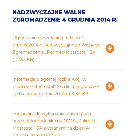
NADZWYCZAJNE WALNE
ZGROMADZENIE 4 GRUDNIA 2014 R.
Pobierz
Ogłoszenie o zwołaniu na dzień 4
grudnia2014 r. Nadzwyczajnego Walnego
Zgromadzenia „Polimex-Mostostal” SA
(117.52 KB)
Pobierz
Informacja o ogólnej liczbie Akcji w
„Polimex-Mostostal” SA i liczbie głosów z
tych akcji 4 grudnia 2014 r
(14.34 KB)
Pobierz
Formularz do wykonania prawa głosu
przez pełnomocnika na NWZ „Polimex-
Mostostal” SA zwołanym na dzień 4
grudnia 2014 r
(272 KB)