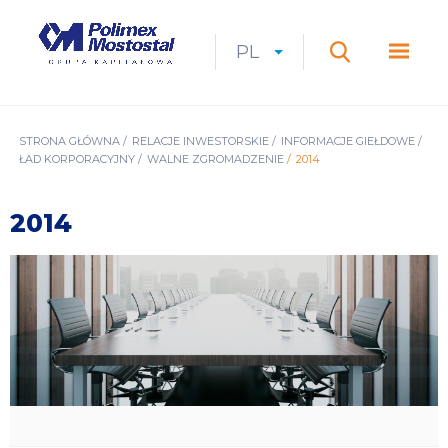
Przejdź
do
Polimex
MEN
treści
Mostostal
PL
Expan
CURRENT
ROZWIŃ
LANGUAGE
SZUKAJ
S.A.
GŁÓ
Szukaj
menu
LANGUAGE:
LIST
PL
ŚCIEŻKA
STRONA GŁÓWNA
RELACJE INWESTORSKIE
INFORMACJE GIEŁDOWE
ŁAD KORPORACYJNY
WALNE ZGROMADZENIE
2014
NAWIGACYJNA
2014