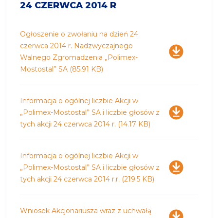
24 CZERWCA 2014 R
Pobierz
Ogłoszenie o zwołaniu na dzień 24
czerwca 2014 r. Nadzwyczajnego
Walnego Zgromadzenia „Polimex-
Mostostal” SA
(85.91 KB)
Pobierz
Informacja o ogólnej liczbie Akcji w
„Polimex-Mostostal” SA i liczbie głosów z
tych akcji 24 czerwca 2014 r.
(14.17 KB)
Pobierz
Informacja o ogólnej liczbie Akcji w
„Polimex-Mostostal” SA i liczbie głosów z
tych akcji 24 czerwca 2014 r.r.
(219.5 KB)
Pobierz
Wniosek Akcjonariusza wraz z uchwałą