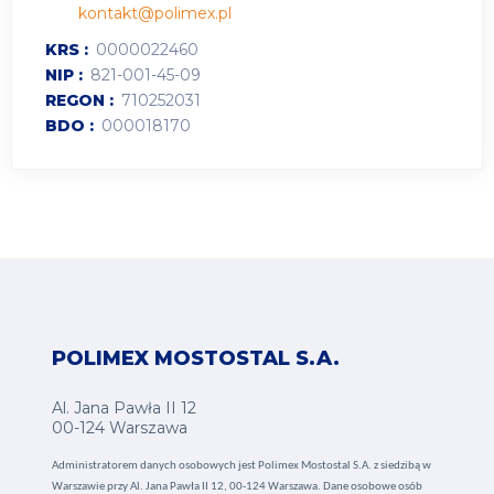
kontakt@polimex.pl
KRS
0000022460
NIP
821-001-45-09
REGON
710252031
BDO
000018170
POLIMEX MOSTOSTAL S.A.
Al. Jana Pawła II 12
00-124 Warszawa
Administratorem danych osobowych jest Polimex Mostostal S.A. z siedzibą w
Warszawie przy Al. Jana Pawła II 12, 00-124 Warszawa. Dane osobowe osób