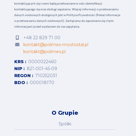
kontaktujących się z nami będą przetwarzane w celu identyfikacji
kontaktującego się oraz obsługi zapytania. Więcej informacji o przetwarzaniu
danych osobowych dostępnych jest w
Polityce Prywatności (Pokaż informacje
o przetwarzaniu danych osobowych).
Zachęcamy do zapoznania się z tymi
informacjami przed wysłaniem do nas zapytania.
+48 22 829 71 00
kontakt@polimex-mostostal.pl
kontakt@polimex.pl
KRS
0000022460
NIP
821-001-45-09
REGON
710252031
BDO
000018170
O Grupie
Spółki