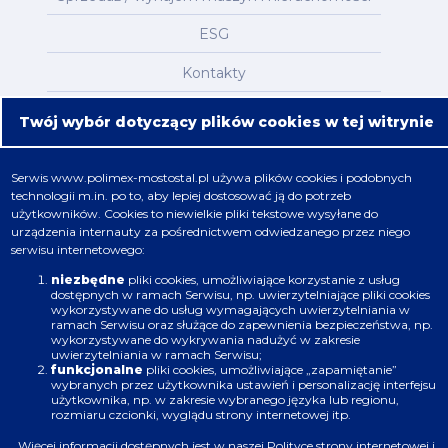
ESG
Kontakty
Mapa serwisu
Twój wybór dotyczący plików cookies w tej witrynie
Oferta
Serwis
www.polimex-mostostal.pl
używa plików cookies i podobnych
technologii m.in. po to, aby lepiej dostosować ją do potrzeb
Nafta, chemia, gaz
użytkowników. Cookies to niewielkie pliki tekstowe wysyłane do
urządzenia internauty za pośrednictwem odwiedzanego przez niego
Energetyka
serwisu internetowego:
Budownictwo
niezbędne
pliki cookies, umożliwiające korzystanie z usług
dostępnych w ramach Serwisu, np. uwierzytelniające pliki cookies
wykorzystywane do usług wymagających uwierzytelniania w
Produkcja
ramach Serwisu oraz służące do zapewnienia bezpieczeństwa, np.
wykorzystywane do wykrywania nadużyć w zakresie
uwierzytelniania w ramach Serwisu;
Infrastruktura
funkcjonalne
pliki cookies, umożliwiające „zapamiętanie”
wybranych przez użytkownika ustawień i personalizację interfejsu
użytkownika, np. w zakresie wybranego języka lub regionu,
rozmiaru czcionki, wyglądu strony internetowej itp.
Więcej informacji dostępnych jest w naszej
Polityce strony internetowej i