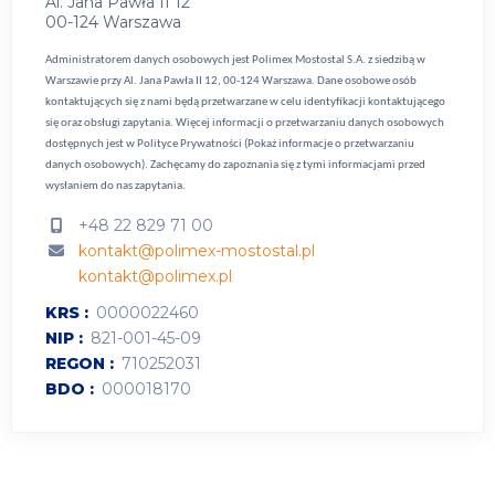
Al. Jana Pawła II 12
00-124 Warszawa
Administratorem danych osobowych jest Polimex Mostostal S.A. z siedzibą w
Warszawie przy Al. Jana Pawła II 12, 00-124 Warszawa. Dane osobowe osób
kontaktujących się z nami będą przetwarzane w celu identyfikacji kontaktującego
się oraz obsługi zapytania. Więcej informacji o przetwarzaniu danych osobowych
dostępnych jest w
Polityce Prywatności (Pokaż informacje o przetwarzaniu
danych osobowych).
Zachęcamy do zapoznania się z tymi informacjami przed
wysłaniem do nas zapytania.
+48 22 829 71 00
kontakt@polimex-mostostal.pl
kontakt@polimex.pl
KRS
0000022460
NIP
821-001-45-09
REGON
710252031
BDO
000018170