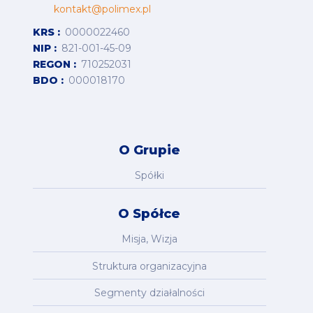
kontakt@polimex.pl
KRS
0000022460
NIP
821-001-45-09
REGON
710252031
BDO
000018170
O Grupie
Spółki
O Spółce
Misja, Wizja
Struktura organizacyjna
Segmenty działalności