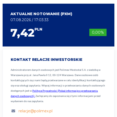
AKTUALNE NOTOWANIE (PXM)
07.08.2026 / 17:03:33
7,42
PLN
0,00%
KONTAKT RELACJE INWESTORSKIE
Administratorem danych osobowych jest Polimex Mostostal S.A. z siedzibą w
Warszawie przy al. Jana Pawła II 12, 00-124 Warszawa. Dane osobowe osób
kontaktujących się z nami będą przetwarzane w celu identyfikacji kontaktującego
się oraz obsługi zapytania. Więcej informacji o przetwarzaniu danych osobowych
dostępnych jest w
Polityce Prywatności (Pokaż informacje o przetwarzaniu
danych osobowych).
Zachęcamy do zapoznania się z tymi informacjami przed
wysłaniem do nas zapytania.
relacje@polimex.pl