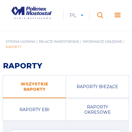
Przejdź
do
Polimex
MEN
treści
Mostostal
PL
Expan
CURRENT
ROZWIŃ
LANGUAGE
SZUKAJ
S.A.
GŁÓ
Szukaj
menu
LANGUAGE:
LIST
PL
ŚCIEŻKA
STRONA GŁÓWNA
RELACJE INWESTORSKIE
INFORMACJE GIEŁDOWE
RAPORTY
NAWIGACYJNA
RAPORTY
WSZYSTKIE
RAPORTY BIEŻĄCE
RAPORTY
RAPORTY
RAPORTY EBI
OKRESOWE