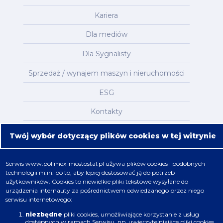
Kariera
Dla mediów
Dla Sygnalisty
Sprzedaż / wynajem maszyn i nieruchomości
ESG
Kontakty
Mapa serwisu
Twój wybór dotyczący plików cookies w tej witrynie
Oferta
Serwis
www.polimex-mostostal.pl
używa plików cookies i podobnych
technologii m.in. po to, aby lepiej dostosować ją do potrzeb
Nafta, chemia, gaz
użytkowników. Cookies to niewielkie pliki tekstowe wysyłane do
urządzenia internauty za pośrednictwem odwiedzanego przez niego
Energetyka
serwisu internetowego:
Budownictwo
niezbędne
pliki cookies, umożliwiające korzystanie z usług
dostępnych w ramach Serwisu, np. uwierzytelniające pliki cookies