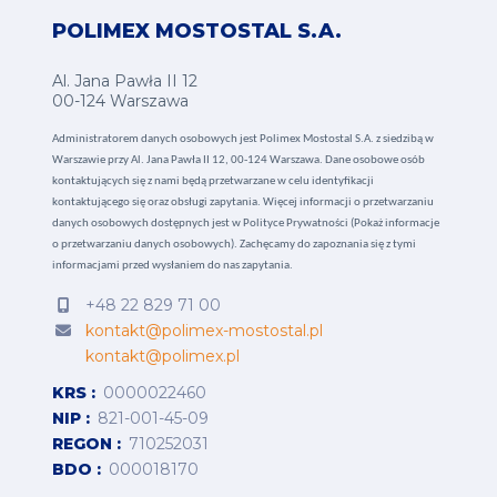
POLIMEX MOSTOSTAL S.A.
Al. Jana Pawła II 12
00-124 Warszawa
Administratorem danych osobowych jest Polimex Mostostal S.A. z siedzibą w
Warszawie przy Al. Jana Pawła II 12, 00-124 Warszawa. Dane osobowe osób
kontaktujących się z nami będą przetwarzane w celu identyfikacji
kontaktującego się oraz obsługi zapytania. Więcej informacji o przetwarzaniu
danych osobowych dostępnych jest w
Polityce Prywatności (Pokaż informacje
o przetwarzaniu danych osobowych).
Zachęcamy do zapoznania się z tymi
informacjami przed wysłaniem do nas zapytania.
+48 22 829 71 00
kontakt@polimex-mostostal.pl
kontakt@polimex.pl
KRS
0000022460
NIP
821-001-45-09
REGON
710252031
BDO
000018170