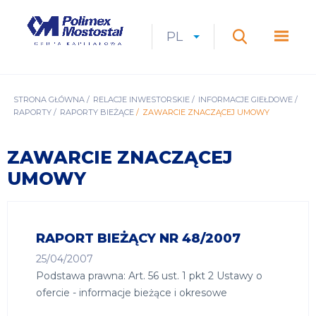
Przejdź
do
Polimex
MEN
treści
Mostostal
PL
Expan
CURRENT
ROZWIŃ
LANGUAGE
SZUKAJ
S.A.
GŁÓ
Szukaj
menu
LANGUAGE:
LIST
PL
ŚCIEŻKA
STRONA GŁÓWNA
RELACJE INWESTORSKIE
INFORMACJE GIEŁDOWE
RAPORTY
RAPORTY BIEŻĄCE
ZAWARCIE ZNACZĄCEJ UMOWY
NAWIGACYJNA
ZAWARCIE ZNACZĄCEJ
UMOWY
RAPORT BIEŻĄCY NR 48/2007
25/04/2007
Podstawa prawna: Art. 56 ust. 1 pkt 2 Ustawy o
ofercie - informacje bieżące i okresowe