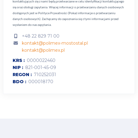
kontaktujących się z nami będą przetwarzane w celu identyfikacji kontaktującego
się oraz obsługi zapytania. Więcej informacji o przetwarzaniu danych osobowych
dostępnych jest w
Polityce Prywatności (Pokaż informacje o przetwarzaniu
danych osobowych).
Zachęcamy do zapoznania się z tymi informacjami przed
wysłaniem do nas zapytania.
+48 22 829 71 00
kontakt@polimex-mostostal.pl
kontakt@polimex.pl
KRS
0000022460
NIP
821-001-45-09
REGON
710252031
BDO
000018170