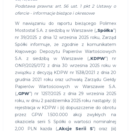
Podstawa prawna: art. 56 ust. 1 pkt 2 Ustawy o
ofercie - informacje bieżące i okresowe
W nawiązaniu do raportu bieżącego Polimex
Mostostal S.A. z siedzibą w Warszawie („
Spółka
”)
nr 39/2025 z dnia 12 września 2025 roku, Zarząd
Spółki informuje, że zgodnie z komunikatem
Krajowego Depozytu Papierów Wartościowych
S.A. z siedzibą w Warszawie („
KDPW
”) nr
ONP/2025/072 z dnia 30 września 2025 roku w
związku z decyzją KDPW nr 1538/2021 z dnia 20
grudnia 2021 roku oraz uchwałą Zarządu Giełdy
Papierów Wartościowych w Warszawie S.A.
(„
GPW
”) nr 1257/2025 z dnia 29 września 2025
roku, w dniu 2 października 2025 roku nastąpiły: (i)
rejestracja w KDPW i (ii) dopuszczenie do obrotu
przez GPW 1.500.000 akcji zwykłych na
okaziciela serii S Spółki o wartości nominalnej
2,00 PLN każda („
Akcje Serii S
") oraz (iii)