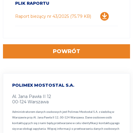
PLIK RAPORTU
Pobierz
Raport bieżący nr 43/2025
(75.79 KB)
POWRÓT
POLIMEX MOSTOSTAL S.A.
Al. Jana Pawła II 12
00-124 Warszawa
Administratorem danych osobowych jest Polimex Mostostal S.A. z siedzibą w
Warszawie przy Al. Jana Pawła II 12, 00-124 Warszawa. Dane osobowe osób
kontaktujących się z nami będą przetwarzane w celu identyfikacji kontaktującego
się oraz obsługi zapytania. Więcej informacji o przetwarzaniu danych osobowych