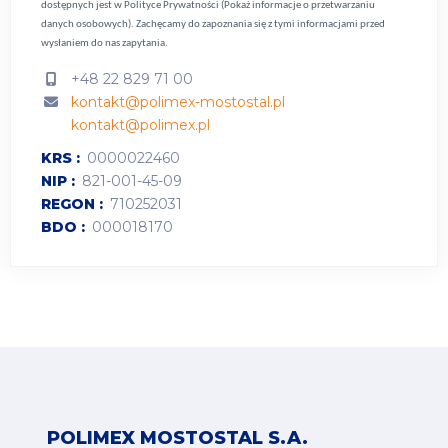
dostępnych jest w
Polityce Prywatności (Pokaż informacje o przetwarzaniu
danych osobowych).
Zachęcamy do zapoznania się z tymi informacjami przed
wysłaniem do nas zapytania.
+48 22 829 71 00
kontakt@polimex-mostostal.pl
kontakt@polimex.pl
KRS
0000022460
NIP
821-001-45-09
REGON
710252031
BDO
000018170
POLIMEX MOSTOSTAL S.A.