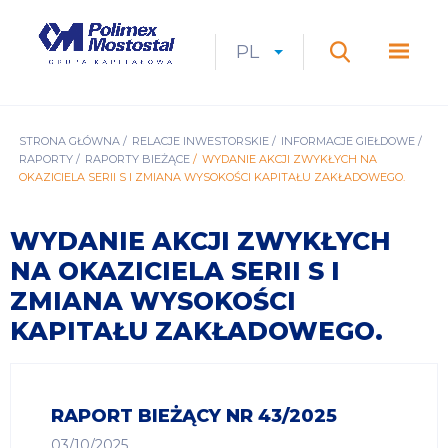
Przejdź
do
Polimex
MEN
treści
Mostostal
PL
Expan
CURRENT
ROZWIŃ
LANGUAGE
SZUKAJ
S.A.
GŁÓ
Szukaj
menu
LANGUAGE:
LIST
PL
ŚCIEŻKA
STRONA GŁÓWNA
RELACJE INWESTORSKIE
INFORMACJE GIEŁDOWE
RAPORTY
RAPORTY BIEŻĄCE
WYDANIE AKCJI ZWYKŁYCH NA
NAWIGACYJNA
OKAZICIELA SERII S I ZMIANA WYSOKOŚCI KAPITAŁU ZAKŁADOWEGO.
WYDANIE AKCJI ZWYKŁYCH
NA OKAZICIELA SERII S I
ZMIANA WYSOKOŚCI
KAPITAŁU ZAKŁADOWEGO.
RAPORT BIEŻĄCY NR 43/2025
03/10/2025