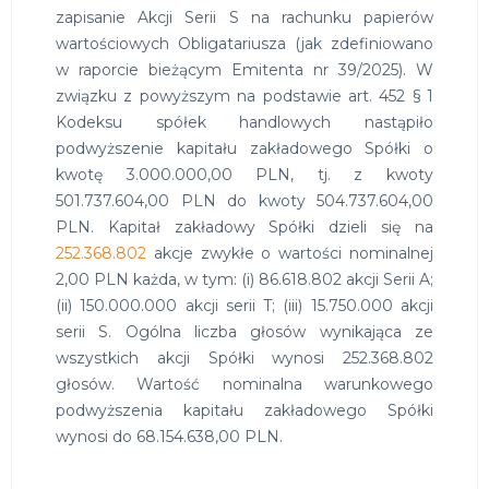
zapisanie Akcji Serii S na rachunku papierów
wartościowych Obligatariusza (jak zdefiniowano
w raporcie bieżącym Emitenta nr 39/2025). W
związku z powyższym na podstawie art. 452 § 1
Kodeksu spółek handlowych nastąpiło
podwyższenie kapitału zakładowego Spółki o
kwotę 3.000.000,00 PLN, tj. z kwoty
501.737.604,00 PLN do kwoty 504.737.604,00
PLN. Kapitał zakładowy Spółki dzieli się na
252.368.802
akcje zwykłe o wartości nominalnej
2,00 PLN każda, w tym: (i) 86.618.802 akcji Serii A;
(ii) 150.000.000 akcji serii T; (iii) 15.750.000 akcji
serii S. Ogólna liczba głosów wynikająca ze
wszystkich akcji Spółki wynosi 252.368.802
głosów. Wartość nominalna warunkowego
podwyższenia kapitału zakładowego Spółki
wynosi do 68.154.638,00 PLN.