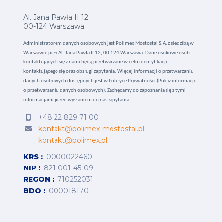
Al. Jana Pawła II 12
00-124 Warszawa
Administratorem danych osobowych jest Polimex Mostostal S.A. z siedzibą w
Warszawie przy Al. Jana Pawła II 12, 00-124 Warszawa. Dane osobowe osób
kontaktujących się z nami będą przetwarzane w celu identyfikacji
kontaktującego się oraz obsługi zapytania. Więcej informacji o przetwarzaniu
danych osobowych dostępnych jest w
Polityce Prywatności (Pokaż informacje
o przetwarzaniu danych osobowych).
Zachęcamy do zapoznania się z tymi
informacjami przed wysłaniem do nas zapytania.
+48 22 829 71 00
kontakt@polimex-mostostal.pl
kontakt@polimex.pl
KRS
0000022460
NIP
821-001-45-09
REGON
710252031
BDO
000018170