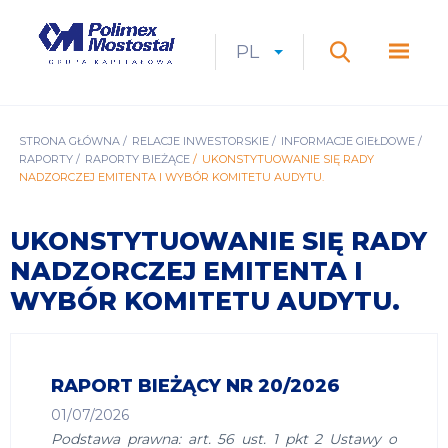
Przejdź
do
Polimex
MEN
treści
Mostostal
PL
Expan
CURRENT
ROZWIŃ
LANGUAGE
SZUKAJ
S.A.
GŁÓ
Szukaj
menu
LANGUAGE:
LIST
PL
ŚCIEŻKA
STRONA GŁÓWNA
RELACJE INWESTORSKIE
INFORMACJE GIEŁDOWE
RAPORTY
RAPORTY BIEŻĄCE
UKONSTYTUOWANIE SIĘ RADY
NAWIGACYJNA
NADZORCZEJ EMITENTA I WYBÓR KOMITETU AUDYTU.
UKONSTYTUOWANIE SIĘ RADY
NADZORCZEJ EMITENTA I
WYBÓR KOMITETU AUDYTU.
RAPORT BIEŻĄCY NR 20/2026
01/07/2026
Podstawa prawna: art. 56 ust. 1 pkt 2 Ustawy o