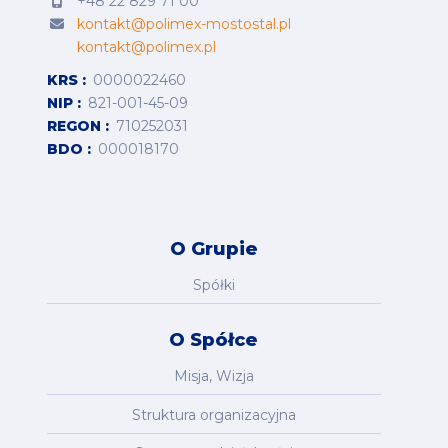
+48 22 829 71 00
kontakt@polimex-mostostal.pl
kontakt@polimex.pl
KRS
0000022460
NIP
821-001-45-09
REGON
710252031
BDO
000018170
O Grupie
Spółki
O Spółce
Misja, Wizja
Struktura organizacyjna