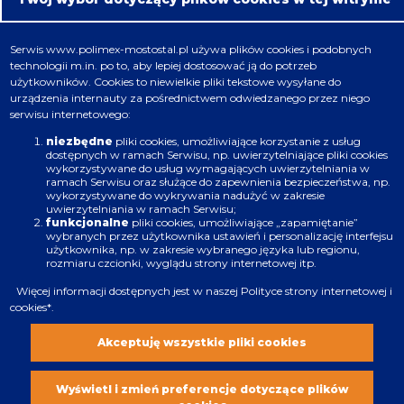
Oferta
Serwis
www.polimex-mostostal.pl
używa plików cookies i podobnych
technologii m.in. po to, aby lepiej dostosować ją do potrzeb
Nafta, chemia, gaz
użytkowników. Cookies to niewielkie pliki tekstowe wysyłane do
urządzenia internauty za pośrednictwem odwiedzanego przez niego
Energetyka
serwisu internetowego:
Budownictwo
niezbędne
pliki cookies, umożliwiające korzystanie z usług
dostępnych w ramach Serwisu, np. uwierzytelniające pliki cookies
wykorzystywane do usług wymagających uwierzytelniania w
Produkcja
ramach Serwisu oraz służące do zapewnienia bezpieczeństwa, np.
wykorzystywane do wykrywania nadużyć w zakresie
uwierzytelniania w ramach Serwisu;
Infrastruktura
funkcjonalne
pliki cookies, umożliwiające „zapamiętanie”
wybranych przez użytkownika ustawień i personalizację interfejsu
użytkownika, np. w zakresie wybranego języka lub regionu,
rozmiaru czcionki, wyglądu strony internetowej itp.
Więcej informacji dostępnych jest w naszej
Polityce strony internetowej i
cookies
*.
Zastrzeżenia prawne
Polityka plików cookies
Akceptuję wszystkie pliki cookies
Wszystkie prawa zastrzeżone. Copyright
2021
Wyświetl i zmień preferencje dotyczące plików