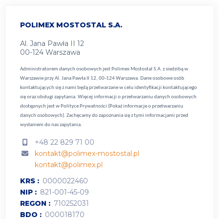
POLIMEX MOSTOSTAL S.A.
Al. Jana Pawła II 12
00-124 Warszawa
Administratorem danych osobowych jest Polimex Mostostal S.A. z siedzibą w
Warszawie przy Al. Jana Pawła II 12, 00-124 Warszawa. Dane osobowe osób
kontaktujących się z nami będą przetwarzane w celu identyfikacji kontaktującego
się oraz obsługi zapytania. Więcej informacji o przetwarzaniu danych osobowych
dostępnych jest w
Polityce Prywatności (Pokaż informacje o przetwarzaniu
danych osobowych).
Zachęcamy do zapoznania się z tymi informacjami przed
wysłaniem do nas zapytania.
+48 22 829 71 00
kontakt@polimex-mostostal.pl
kontakt@polimex.pl
KRS
0000022460
NIP
821-001-45-09
REGON
710252031
BDO
000018170