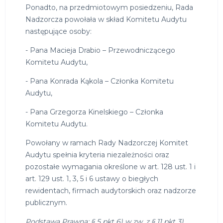
Ponadto, na przedmiotowym posiedzeniu, Rada
Nadzorcza powołała w skład Komitetu Audytu
następujące osoby:
- Pana Macieja Drabio – Przewodniczącego
Komitetu Audytu,
- Pana Konrada Kąkola – Członka Komitetu
Audytu,
- Pana Grzegorza Kinelskiego – Członka
Komitetu Audytu.
Powołany w ramach Rady Nadzorczej Komitet
Audytu spełnia kryteria niezależności oraz
pozostałe wymagania określone w art. 128 ust. 1 i
art. 129 ust. 1, 3, 5 i 6 ustawy o biegłych
rewidentach, firmach audytorskich oraz nadzorze
publicznym.
Podstawa Prawna: § 5 pkt 6) w zw. z § 11 pkt 3)