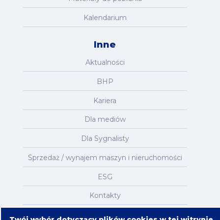
Kalendarium
Inne
Aktualności
BHP
Kariera
Dla mediów
Dla Sygnalisty
Sprzedaż / wynajem maszyn i nieruchomości
ESG
Kontakty
Mapa serwisu
Twój wybór dotyczący plików cookies w tej witrynie