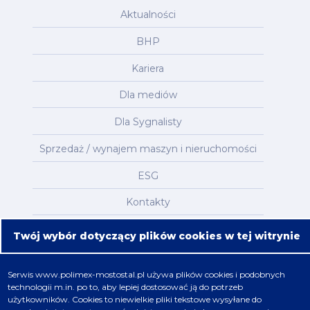
Aktualności
BHP
Kariera
Dla mediów
Dla Sygnalisty
Sprzedaż / wynajem maszyn i nieruchomości
ESG
Kontakty
Mapa serwisu
Twój wybór dotyczący plików cookies w tej witrynie
Oferta
Serwis
www.polimex-mostostal.pl
używa plików cookies i podobnych
technologii m.in. po to, aby lepiej dostosować ją do potrzeb
Nafta, chemia, gaz
użytkowników. Cookies to niewielkie pliki tekstowe wysyłane do