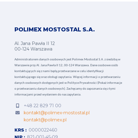
POLIMEX MOSTOSTAL S.A.
Al. Jana Pawła II 12
00-124 Warszawa
Administratorem danych osobowych jest Polimex Mostostal S.A. z siedzibą w
Warszawie przy Al. Jana Pawła II 12, 00-124 Warszawa. Dane osobowe osób
kontaktujących się z nami będą przetwarzane w celu identyfikacji
kontaktującego się oraz obsługi zapytania. Więcej informacji o przetwarzaniu
danych osobowych dostępnych jest w
Polityce Prywatności (Pokaż informacje
o przetwarzaniu danych osobowych).
Zachęcamy do zapoznania się z tymi
informacjami przed wysłaniem do nas zapytania.
+48 22 829 71 00
kontakt@polimex-mostostal.pl
kontakt@polimex.pl
KRS
0000022460
NIP
821-001-45-09