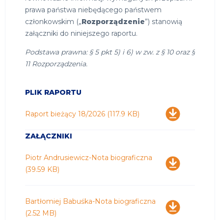
prawa państwa niebędącego państwem
członkowskim („
Rozporządzenie
”) stanowią
załączniki do niniejszego raportu.
Podstawa prawna: § 5 pkt 5) i 6) w zw. z § 10 oraz §
11 Rozporządzenia.
PLIK RAPORTU
Pobierz
Raport bieżący 18/2026
(117.9 KB)
ZAŁĄCZNIKI
Pobierz
Piotr Andrusiewicz-Nota biograficzna
(39.59 KB)
Pobierz
Bartłomiej Babuśka-Nota biograficzna
(2.52 MB)