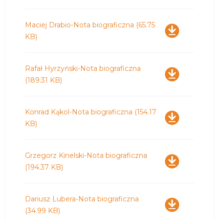
Pobierz
Maciej Drabio-Nota biograficzna
(65.75
KB)
Pobierz
Rafał Hyrzyński-Nota biograficzna
(189.31 KB)
Pobierz
Konrad Kąkol-Nota biograficzna
(154.17
KB)
Pobierz
Grzegorz Kinelski-Nota biograficzna
(194.37 KB)
Pobierz
Dariusz Lubera-Nota biograficzna
(34.99 KB)