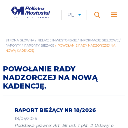
Przejdź
do
Polimex
MEN
treści
Mostostal
PL
Expan
CURRENT
ROZWIŃ
LANGUAGE
SZUKAJ
S.A.
GŁÓ
Szukaj
menu
LANGUAGE:
LIST
PL
ŚCIEŻKA
STRONA GŁÓWNA
RELACJE INWESTORSKIE
INFORMACJE GIEŁDOWE
RAPORTY
RAPORTY BIEŻĄCE
POWOŁANIE RADY NADZORCZEJ NA
NAWIGACYJNA
NOWĄ KADENCJĘ.
POWOŁANIE RADY
NADZORCZEJ NA NOWĄ
KADENCJĘ.
RAPORT BIEŻĄCY NR 18/2026
18/06/2026
Podstawa prawna: Art. 56 ust. 1 pkt. 2 Ustawy o