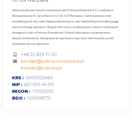
00-124 Warszawa
Administratorem danych osobowych jest Polimex Mostostal S.A. z siedzibą w
Warszawie przy Al. Jana Pawła II 12, 00-124 Warszawa. Dane osobowe osób
kontaktujących się z nami będą przetwarzane w celu identyfikacji kontaktującego
się oraz obsługi zapytania. Więcej informacji o przetwarzaniu danych osobowych
dostępnych jest w
Polityce Prywatności (Pokaż informacje o przetwarzaniu
danych osobowych).
Zachęcamy do zapoznania się z tymi informacjami przed
wysłaniem do nas zapytania.
+48 22 829 71 00
kontakt@polimex-mostostal.pl
kontakt@polimex.pl
KRS
0000022460
NIP
821-001-45-09
REGON
710252031
BDO
000018170