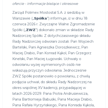
ofercie - informacje bieżące i okresowe
Zarząd Polimex Mostostal S.A. z siedzibą w
Warszawie („
Spółka
”) informuje, iż w dniu 18
czerwca 2026 r. Zwyczajne Walne Zgromadzenie
Spółki („
ZWZ
”) dokonało zmian w składzie Rady
Nadzorczej Spółki. Z dotychczasowego składu
Rady Nadzorczej odwołani zostali: Pan Wojciech
Bartelski, Pani Agnieszka Doroszkiewicz, Pan
Maciej Drabio, Pan Konrad Kąkol, Pan Grzegorz
Kinelski, Pan Maciej Ługowski. Uchwały o
odwołaniu wyżej wymienionych osób nie
wskazują przyczyn odwołania. Jednocześnie
ZWZ Spółki postanowiło o powołaniu, z chwilą
podjęcia uchwał, do składu Rady Nadzorczej na
okres wspólnej XV kadencji, przypadającej w
latach 2026-2029: Pana Piotra Andrusiewicza,
Pana Bartłomieja Babuśki, Pana Macieja Drabio,
Pana Rafała Hyrzyńskiego, Pana Konrada Kąkola,