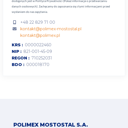
dostępnych jest w
Polityce Prywatności (Pokaż informacje o przetwarzaniu
danych osobowych).
Zachęcamy do zapoznania się z tymi informacjami przed
wysłaniem do nas zapytania.
+48 22 829 71 00
kontakt@polimex-mostostal.pl
kontakt@polimex.pl
KRS
0000022460
NIP
821-001-45-09
REGON
710252031
BDO
000018170
POLIMEX MOSTOSTAL S.A.