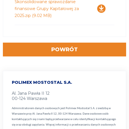
Pobierz
Skonsolidowane sprawozdanie
finansowe Grupy Kapitałowej za
2025.zip
(9.02 MB)
POWRÓT
POLIMEX MOSTOSTAL S.A.
Al. Jana Pawła II 12
00-124 Warszawa
Administratorem danych osobowych jest Polimex Mostostal S.A. z siedzibą w
Warszawie przy Al. Jana Pawła II 12, 00-124 Warszawa. Dane osobowe osób
kontaktujących się z nami będą przetwarzane w celu identyfikacji kontaktującego
się oraz obsługi zapytania. Więcej informacji o przetwarzaniu danych osobowych