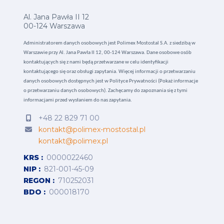
Al. Jana Pawła II 12
00-124 Warszawa
Administratorem danych osobowych jest Polimex Mostostal S.A. z siedzibą w
Warszawie przy Al. Jana Pawła II 12, 00-124 Warszawa. Dane osobowe osób
kontaktujących się z nami będą przetwarzane w celu identyfikacji
kontaktującego się oraz obsługi zapytania. Więcej informacji o przetwarzaniu
danych osobowych dostępnych jest w
Polityce Prywatności (Pokaż informacje
o przetwarzaniu danych osobowych).
Zachęcamy do zapoznania się z tymi
informacjami przed wysłaniem do nas zapytania.
+48 22 829 71 00
kontakt@polimex-mostostal.pl
kontakt@polimex.pl
KRS
0000022460
NIP
821-001-45-09
REGON
710252031
BDO
000018170