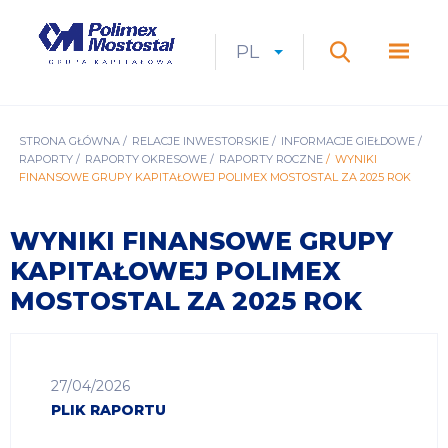
Przejdź
do
Polimex
MEN
treści
Mostostal
PL
Expan
CURRENT
ROZWIŃ
LANGUAGE
SZUKAJ
S.A.
GŁÓ
Szukaj
menu
LANGUAGE:
LIST
PL
ŚCIEŻKA
STRONA GŁÓWNA
RELACJE INWESTORSKIE
INFORMACJE GIEŁDOWE
RAPORTY
RAPORTY OKRESOWE
RAPORTY ROCZNE
WYNIKI
NAWIGACYJNA
FINANSOWE GRUPY KAPITAŁOWEJ POLIMEX MOSTOSTAL ZA 2025 ROK
WYNIKI FINANSOWE GRUPY
KAPITAŁOWEJ POLIMEX
MOSTOSTAL ZA 2025 ROK
27/04/2026
PLIK RAPORTU