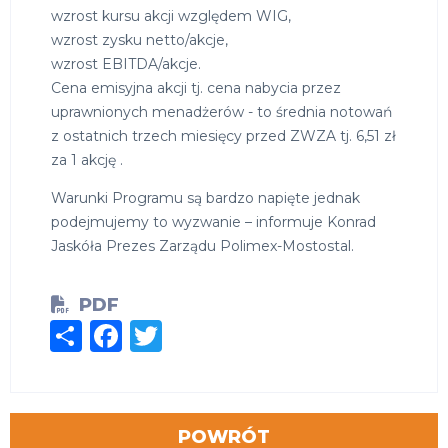
wzrost kursu akcji względem WIG,
wzrost zysku netto/akcje,
wzrost EBITDA/akcje.
Cena emisyjna akcji tj. cena nabycia przez
uprawnionych menadżerów - to średnia notowań
z ostatnich trzech miesięcy przed ZWZA tj. 6,51 zł
za 1 akcję .
Warunki Programu są bardzo napięte jednak
podejmujemy to wyzwanie – informuje Konrad
Jaskóła Prezes Zarządu Polimex-Mostostal.
PDF
Share
Facebook
Twitter
POWRÓT