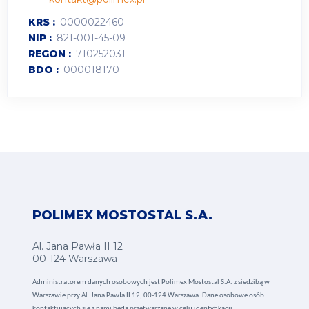
KRS
0000022460
NIP
821-001-45-09
REGON
710252031
BDO
000018170
POLIMEX MOSTOSTAL S.A.
Al. Jana Pawła II 12
00-124 Warszawa
Administratorem danych osobowych jest Polimex Mostostal S.A. z siedzibą w
Warszawie przy Al. Jana Pawła II 12, 00-124 Warszawa. Dane osobowe osób
kontaktujących się z nami będą przetwarzane w celu identyfikacji