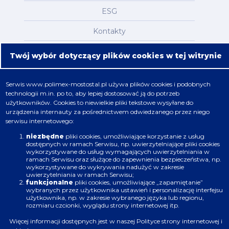
ESG
Kontakty
Mapa serwisu
Twój wybór dotyczący plików cookies w tej witrynie
Oferta
Serwis
www.polimex-mostostal.pl
używa plików cookies i podobnych
technologii m.in. po to, aby lepiej dostosować ją do potrzeb
Nafta, chemia, gaz
użytkowników. Cookies to niewielkie pliki tekstowe wysyłane do
urządzenia internauty za pośrednictwem odwiedzanego przez niego
Energetyka
serwisu internetowego:
Budownictwo
niezbędne
pliki cookies, umożliwiające korzystanie z usług
dostępnych w ramach Serwisu, np. uwierzytelniające pliki cookies
wykorzystywane do usług wymagających uwierzytelniania w
Produkcja
ramach Serwisu oraz służące do zapewnienia bezpieczeństwa, np.
wykorzystywane do wykrywania nadużyć w zakresie
uwierzytelniania w ramach Serwisu;
Infrastruktura
funkcjonalne
pliki cookies, umożliwiające „zapamiętanie”
wybranych przez użytkownika ustawień i personalizację interfejsu
użytkownika, np. w zakresie wybranego języka lub regionu,
rozmiaru czcionki, wyglądu strony internetowej itp.
Więcej informacji dostępnych jest w naszej
Polityce strony internetowej i