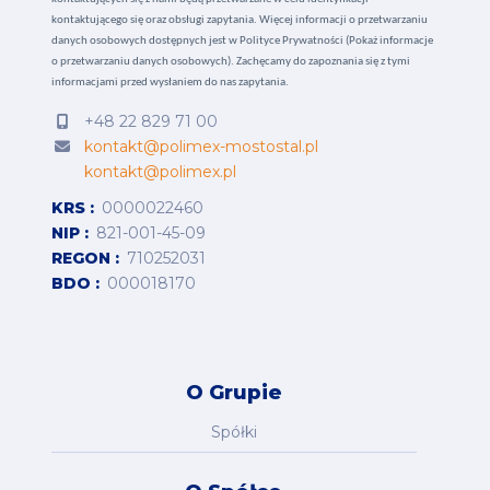
kontaktującego się oraz obsługi zapytania. Więcej informacji o przetwarzaniu
danych osobowych dostępnych jest w
Polityce Prywatności (Pokaż informacje
o przetwarzaniu danych osobowych).
Zachęcamy do zapoznania się z tymi
informacjami przed wysłaniem do nas zapytania.
+48 22 829 71 00
kontakt@polimex-mostostal.pl
kontakt@polimex.pl
KRS
0000022460
NIP
821-001-45-09
REGON
710252031
BDO
000018170
O Grupie
Spółki