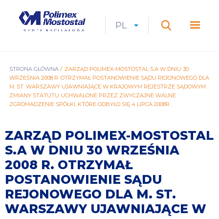
Przejdź
do
Polimex
MEN
treści
Mostostal
PL
Expan
CURRENT
ROZWIŃ
LANGUAGE
SZUKAJ
S.A.
GŁÓ
Szukaj
menu
LANGUAGE:
LIST
PL
ŚCIEŻKA
STRONA GŁÓWNA
ZARZĄD POLIMEX-MOSTOSTAL S.A W DNIU 30
WRZEŚNIA 2008 R. OTRZYMAŁ POSTANOWIENIE SĄDU REJONOWEGO DLA
NAWIGACYJNA
M. ST. WARSZAWY UJAWNIAJĄCE W KRAJOWYM REJESTRZE SĄDOWYM
ZMIANY STATUTU UCHWALONE PRZEZ ZWYCZAJNE WALNE
ZGROMADZENIE SPÓŁKI, KTÓRE ODBYŁO SIĘ 4 LIPCA 2008R.
ZARZĄD POLIMEX-MOSTOSTAL
S.A W DNIU 30 WRZEŚNIA
2008 R. OTRZYMAŁ
POSTANOWIENIE SĄDU
REJONOWEGO DLA M. ST.
WARSZAWY UJAWNIAJĄCE W