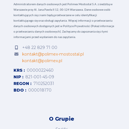
Administratorem danych osobowych jest Polimex Mostostal S.A. z siedzibą w
Warszawie przy Al. Jana Pawła II 12, 00-124 Warszawa. Dane osobowe osób
kontaktujących się z nami będą przetwarzane w celu identyfikacji
kontaktującego się oraz obsługi zapytania. Więcej informacji o przetwarzaniu
danych osobowych dostępnych jest w
Polityce Prywatności (Pokaż informacje
o przetwarzaniu danych osobowych).
Zachęcamy do zapoznania się z tymi
informacjami przed wysłaniem do nas zapytania.
+48 22 829 71 00
kontakt@polimex-mostostal.pl
kontakt@polimex.pl
KRS
0000022460
NIP
821-001-45-09
REGON
710252031
BDO
000018170
O Grupie