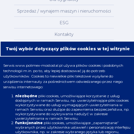
Sprzedaż / wynajem maszyn i nieruchomości
ESG
Kontakty
Mapa serwisu
Twój wybór dotyczący plików cookies w tej witrynie
Oferta
Serwis
www.polimex-mostostal.pl
używa plików cookies i podobnych
technologii m.in. po to, aby lepiej dostosować ją do potrzeb
Nafta, chemia, gaz
użytkowników. Cookies to niewielkie pliki tekstowe wysyłane do
urządzenia internauty za pośrednictwem odwiedzanego przez niego
Energetyka
serwisu internetowego:
Budownictwo
niezbędne
pliki cookies, umożliwiające korzystanie z usług
dostępnych w ramach Serwisu, np. uwierzytelniające pliki cookies
wykorzystywane do usług wymagających uwierzytelniania w
Produkcja
ramach Serwisu oraz służące do zapewnienia bezpieczeństwa, np.
wykorzystywane do wykrywania nadużyć w zakresie
uwierzytelniania w ramach Serwisu;
Infrastruktura
funkcjonalne
pliki cookies, umożliwiające „zapamiętanie”
wybranych przez użytkownika ustawień i personalizację interfejsu
użytkownika, np. w zakresie wybranego języka lub regionu,