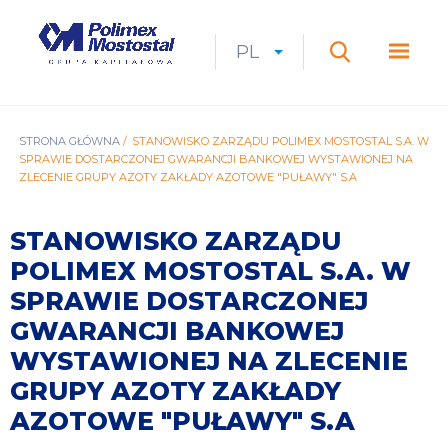
Przejdź
do
Polimex
MEN
treści
Mostostal
PL
Expan
CURRENT
ROZWIŃ
LANGUAGE
SZUKAJ
S.A.
GŁÓ
Szukaj
menu
LANGUAGE:
LIST
PL
ŚCIEŻKA
STRONA GŁÓWNA
STANOWISKO ZARZĄDU POLIMEX MOSTOSTAL S.A. W
SPRAWIE DOSTARCZONEJ GWARANCJI BANKOWEJ WYSTAWIONEJ NA
NAWIGACYJNA
ZLECENIE GRUPY AZOTY ZAKŁADY AZOTOWE "PUŁAWY" S.A
STANOWISKO ZARZĄDU
POLIMEX MOSTOSTAL S.A. W
SPRAWIE DOSTARCZONEJ
GWARANCJI BANKOWEJ
WYSTAWIONEJ NA ZLECENIE
GRUPY AZOTY ZAKŁADY
AZOTOWE "PUŁAWY" S.A