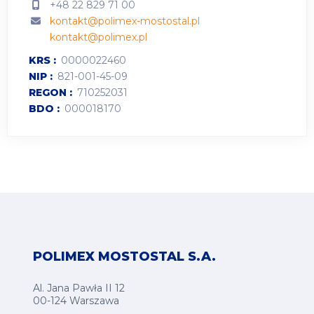
+48 22 829 71 00
kontakt@polimex-mostostal.pl
kontakt@polimex.pl
KRS
0000022460
NIP
821-001-45-09
REGON
710252031
BDO
000018170
POLIMEX MOSTOSTAL S.A.
Al. Jana Pawła II 12
00-124 Warszawa