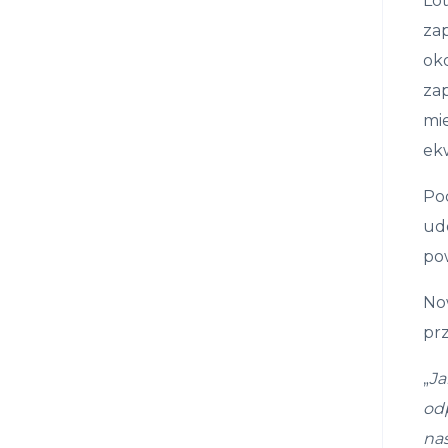
Lo
zap
ok
zap
mie
ek
Po
udo
pow
Now
pr
„
Ja
od
na