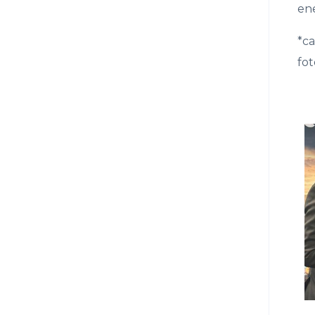
en
*c
fot
Ob
gal