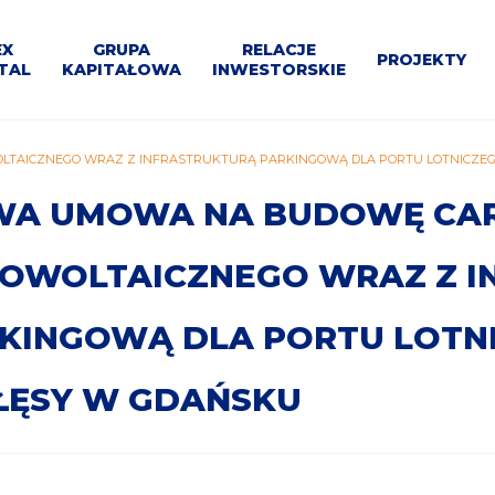
U
EX
GRUPA
RELACJE
PROJEKTY
TAL
KAPITAŁOWA
INWESTORSKIE
WNE
Materiały
Program
e
Dla
Projekty
Segmenty
Dla
AICZNEGO WRAZ Z INFRASTRUKTURĄ PARKINGOWĄ DLA PORTU LOTNICZEGO
P
Struktura
do
Bloki
Kalendarium
Kontakt
Przetargi
ja
mediów
Kontrahentów
działalności
inne
pobrania
200+
A UMOWA NA BUDOWĘ CA
OWOLTAICZNEGO WRAZ Z I
KINGOWĄ DLA PORTU LOTNI
ĘSY W GDAŃSKU