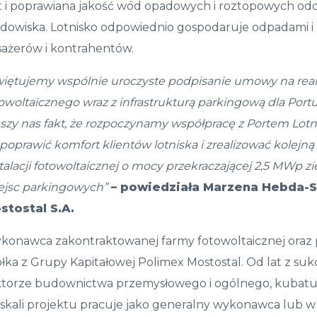
st i poprawiana jakość wód opadowych i roztopowych o
odowiska. Lotnisko odpowiednio gospodaruje odpadami i
sażerów i kontrahentów.
więtujemy wspólnie uroczyste podpisanie umowy na reali
owoltaicznego wraz z infrastrukturą parkingową dla Port
eszy nas fakt, że rozpoczynamy współpracę z Portem Lot
poprawić komfort klientów lotniska i zrealizować kolej
talacji fotowoltaicznej o mocy przekraczającej 2,5 MWp 
ejsc parkingowych”
– powiedziała Marzena Hebda-S
stostal S.A.
konawca zakontraktowanej farmy fotowoltaicznej oraz 
łka z Grupy Kapitałowej Polimex Mostostal. Od lat z s
ktorze budownictwa przemysłowego i ogólnego, kubaturo
skali projektu pracuje jako generalny wykonawca lub w 