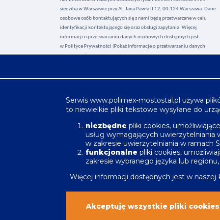
siedzibą w Warszawie przy Al. Jana Pawła II 12, 00-124 Warszawa. Dane
osobowe osób kontaktujących się z nami będą przetwarzane w celu
identyfikacji kontaktującego się oraz obsługi zapytania. Więcej
informacji o przetwarzaniu danych osobowych dostępnych jest
w
Polityce Prywatności (Pokaż informacje o przetwarzaniu danych
osobowych).
Zachęcamy do zapoznania się z tymi informacjami przed
wysłaniem do nas zapytania.
+48 22 829 71 00
kontakt@polimex-mostostal.pl
Serwis
www.polimex-mostostal.pl
używa plik
kontakt@polimex.pl
to niewielkie pliki tekstowe wysyłane do u
KRS
0000022460
niezbędne
pliki cookies, umożliwiają
NIP
821-001-45-09
usług wymagających uwierzytelniania 
w zakresie uwierzytelniania w ramach S
REGON
710252031
funkcjonalne
pliki cookies, umożliwi
BDO
000018170
zakresie wybranego języka lub regionu, 
Więcej informacji dostępnych jest w naszej
Zastrzeżenia prawne
Polityka pli
Akceptuję wszystkie pliki cookies