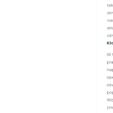
ta
zer
na
atr
oś
Kl
W t
pr
na
op
oś
po
Wdr
zm