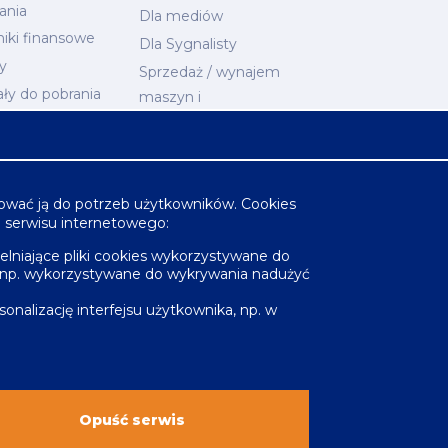
ania
Dla mediów
iki finansowe
Dla Sygnalisty
y
Sprzedaż / wynajem
ały do pobrania
maszyn i
arium
nieruchomości
ESG
Kontakty
osować ją do potrzeb użytkowników. Cookies
Mapa serwisu
o serwisu internetowego:
elniające pliki cookies wykorzystywane do
, np. wykorzystywane do wykrywania nadużyć
onalizację interfejsu użytkownika, np. w
021
Vobacom
Opuść serwis