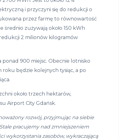
 2700 MWh. Jest to około 12%
tryczną i przyczyni się do redukcji o
rodukowana przez farmę to równowartość
óre średnio zużywają około 150 kWh
o redukcji 2 milionów kilogramów
 ponad 900 miejsc. Obecnie lotnisko
roku będzie kolejnych tysiąc, a po
iąca.
zchni około trzech hektarów,
 Airport City Gdańsk.
oważony rozwój, przyjmując na siebie
 Stale pracujemy nad zmniejszeniem
i wykorzystania zasobów, wykraczającą