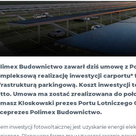
limex Budownictwo zawarł dziś umowę z P
mpleksową realizację inwestycji carportu*
frastrukturą parkingową. Koszt inwestycji t
tto. Umowa ma zostać zrealizowana do poł
masz Kloskowski prezes Portu Lotniczego G
ceprezes Polimex Budownictwo.
em inwestycji fotowoltaicznej jest uzyskanie energii el