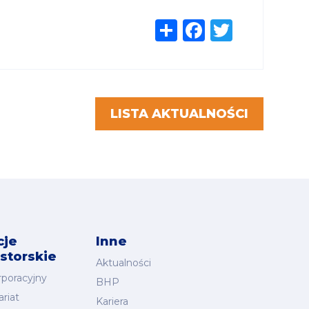
Share
Faceboo
Twitte
LISTA AKTUALNOŚCI
cje
Inne
storskie
Aktualności
rporacyjny
BHP
riat
Kariera