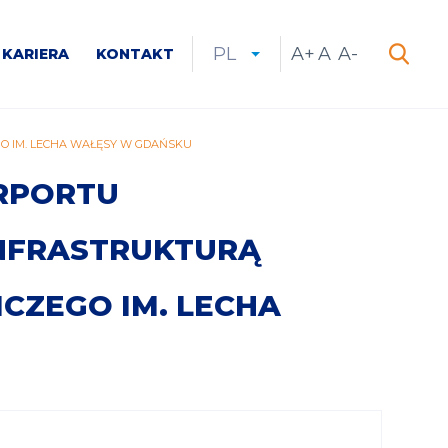
PL
A+
Increase
A
Reset
A-
Decrease
KARIERA
KONTAKT
CURRENT
ROZWIŃ
LANGUAGE
SZUKAJ
font
font
font
Szukaj
LANGUAGE:
LIST
size
size
size
PL
 IM. LECHA WAŁĘSY W GDAŃSKU
RPORTU
NFRASTRUKTURĄ
CZEGO IM. LECHA