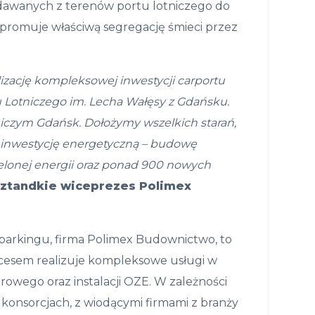
ddawanych z terenów portu lotniczego do
 promuje właściwą segregację śmieci przez
zację kompleksowej inwestycji carportu
u Lotniczego im. Lecha Wałęsy z Gdańsku.
niczym Gdańsk. Dołożymy wszelkich starań,
ną inwestycję energetyczną – budowę
zielonej energii oraz ponad 900 nowych
ztandkie wiceprezes Polimex
parkingu, firma Polimex Budownictwo, to
ukcesem realizuje kompleksowe usługi w
wego oraz instalacji OZE. W zależności
konsorcjach, z wiodącymi firmami z branży