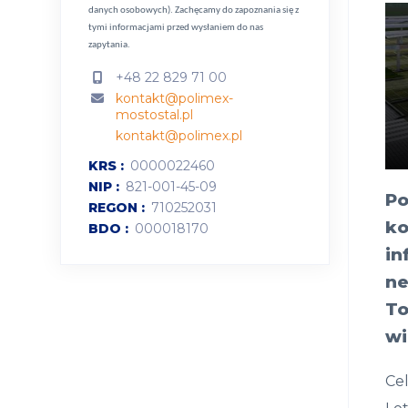
danych osobowych).
Zachęcamy do zapoznania się z
tymi informacjami przed wysłaniem do nas
zapytania.
+48 22 829 71 00
kontakt@polimex-
mostostal.pl
kontakt@polimex.pl
KRS
0000022460
NIP
821-001-45-09
Po
REGON
710252031
ko
BDO
000018170
in
ne
To
wi
Cel