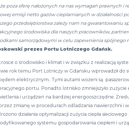
kże poza sferę nałożonych na nas wymagań prawnych i re
owej emisji netto gazów cieplarnianych w działalności p
szego przedsiębiorstwa zależy nam na gwarantowaniu sp
akcyjnego środowiska dla naszych pracowników, partnerów 
rodkami samorządowymi w celu zapewnienia spójnego r
oskowski prezes Portu Lotniczego Gdańsk.
rosce o środowisko i klimat i w związku z realizacją sy
awie rok temu Port Lotniczy w Gdańsku wprowadził do sw
pędem elektrycznym.. Tymi autami wożeni są pasażerowie
eracyjnego portu. Ponadto lotnisko zmniejszyło zużycie
wietlenia i urządzeń na bardziej energooszczędne. Zred
przez zmianę w procedurach odladzania nawierzchni i w
ożono działania optymalizacji zużycia ciepła siecioweg
odyfikowanego systemu gospodarowania ciepłem i urzą