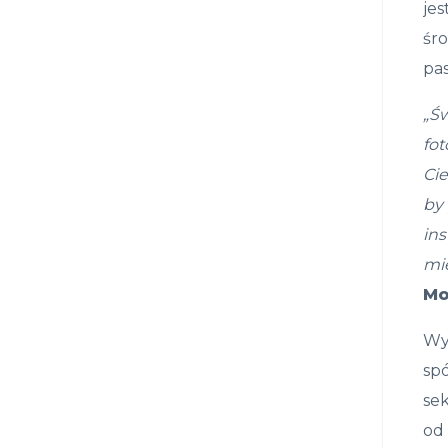
je
śr
pa
„Ś
fot
Ci
by 
ins
mi
Mo
Wy
spó
se
od 