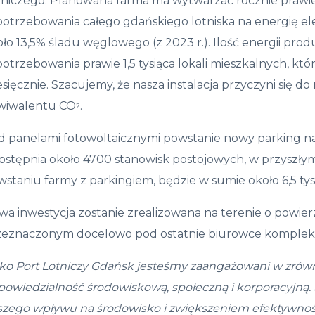
tniczego. Planowana farma ma wytwarzać rocznie prawie
otrzebowania całego gdańskiego lotniska na energię elek
oło 13,5% śladu węglowego (z 2023 r.). Ilość energii p
otrzebowania prawie 1,5 tysiąca lokali mieszkalnych, kt
sięcznie. Szacujemy, że nasza instalacja przyczyni się d
wiwalentu CO
.
2
d panelami fotowoltaicznymi powstanie nowy parking na
stępnia około 4700 stanowisk postojowych, w przyszłym 
staniu farmy z parkingiem, będzie w sumie około 6,5 tys
a inwestycja zostanie zrealizowana na terenie o powier
zeznaczonym docelowo pod ostatnie biurowce kompleksu
ko Port Lotniczy Gdańsk jesteśmy zaangażowani w zrówn
powiedzialność środowiskową, społeczną i korporacyjną.
szego wpływu na środowisko i zwiększeniem efektywnośc