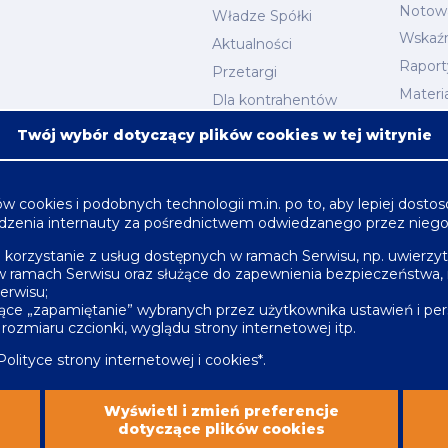
Notow
Władze Spółki
Wskaźn
Aktualności
Raport
Przetargi
Materi
Dla kontrahentów
Kalend
Twój wybór dotyczący plików cookies w tej witrynie
Oferta
Nafta, chemia, gaz
ów cookies i podobnych technologii m.in. po to, aby lepiej dost
Energetyka
rządzenia internauty za pośrednictwem odwiedzanego przez nieg
Budownictwo
ce korzystanie z usług dostępnych w ramach Serwisu, np. uwierzyt
Produkcja
w ramach Serwisu oraz służące do zapewnienia bezpieczeństwa
erwisu;
Infrastruktura
ające „zapamiętanie” wybranych przez użytkownika ustawień i pers
rozmiaru czcionki, wyglądu strony internetowej itp.
Polityce strony internetowej i cookies
*.
Wyświetl i zmień preferencje
ków cookies
Wszystkie prawa zastrzeżone. Copyright 2
dotyczące plików cookies