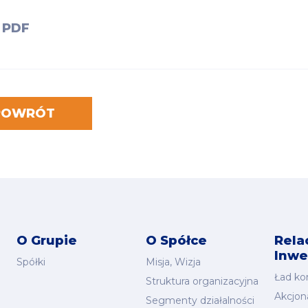
PDF
POWRÓT
O Grupie
O Spółce
Rela
Inwe
Spółki
Misja, Wizja
Ład ko
Struktura organizacyjna
Akcjona
Segmenty działalności