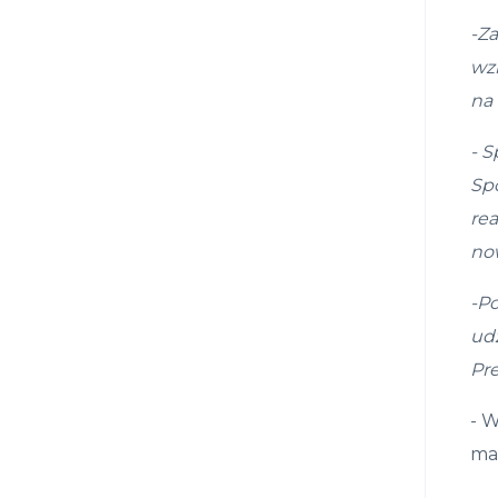
-Z
wz
na
- S
Spó
rea
no
-
P
ud
Pr
- W
mar