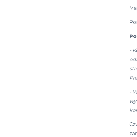
Ma
Po
Po
- K
odz
st
Pre
- W
wy
kon
Cz
za