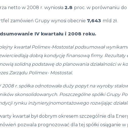
rża netto w 2008 r. wyniosła
2.8
proc. w porównaniu do
rtfel zamówień Grupy wynosi obecnie
7,643
mld zł.
dsumowanie IV kwarta
ł
u i 2008 roku.
olejny kwarta
ł
Polimex-Mostostal podsumowa
ł
wynikami,
wierciedlaj
ą
dobr
ą
kondycj
ę
finansow
ą
firmy. Rezultat
anowi
ą
solidn
ą
podstaw
ę
do planowania
dzia
ł
alno
ś
ci w k
zes Zarządu Polimex- Mostostal.
 2008 r. sp
ół
ka odnotowa
ł
a du
ż
y popyt na wyroby stalow
nik
ó
w skonsolidowanych.
Poszczeg
ó
lne sp
ół
ki Grupy Po
dycji rynku in
ż
ynieryjnomonta
ż
owego
rozwijaj
ą
c dzia
ł
a
warty kwartał był dobrym okresem szczególnie dla Ener
mówień pozwala prognozować dla tej spółki osiąganie w 