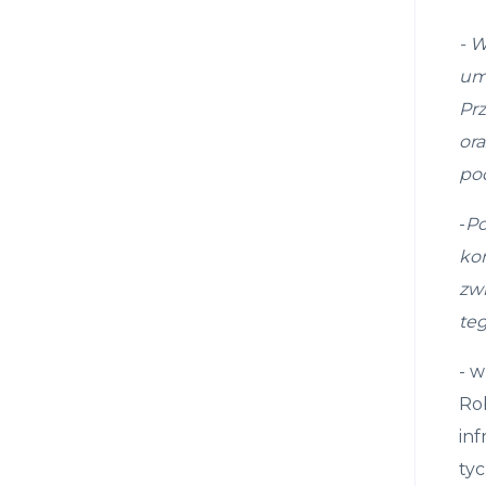
- W
um
Pr
ora
pod
-
Po
ko
zw
te
- 
Ro
inf
ty