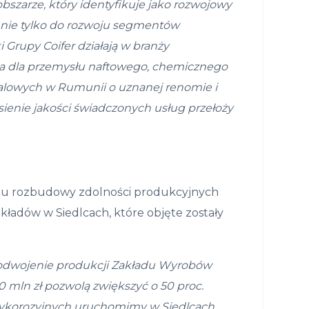
bszarze, kt
ó
ry identyfikuje
jako rozwojowy
nie tylko
do rozwoju segment
ó
w
i Grupy
Coifer dzia
ł
aj
ą
w bran
ż
y
ia
dla przemys
ł
u naftowego, chemicznego
alowych w Rumunii o uznanej renomie i
ienie jako
ś
ci
ś
wiadczonych us
ł
ug prze
ł
o
ż
y
amu rozbudowy zdolności produkcyjnych
kładów w Siedlcach, które objęte zostały
odwojenie produkcji Zak
ł
adu
Wyrob
ó
w
0 mln z
ł
pozwol
ą zwiększyć o 50 proc.
tykorozyjnych
uruchomimy w Siedlcach