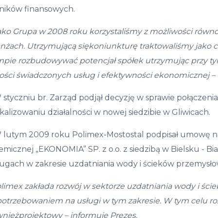
ników finansowych.
ako Grupa w 2008 roku korzystali
ś
my z mo
ż
liwo
ś
ci r
ó
wno
an
ż
ach. Utrzymuj
ą
c
ą
si
ę
koniunktur
ę
traktowali
ś
my jako c
mpie rozbudowywa
ć
potencja
ł
sp
ół
ek utrzymuj
ą
c przy t
o
ś
ci
ś
wiadczonych us
ł
ug i efektywno
ś
ci ekonomicznej
–
 styczniu br. Zarząd podjął decyzję w sprawie połączeni
kalizowaniu działalności w nowej siedzibie w Gliwicach.
W lutym 2009 roku Polimex-Mostostal podpisał umowę n
micznej „EKONOMIA” SP. z o.o. z siedzibą w Bielsku - Bia
ługach w zakresie uzdatniania wody i ścieków przemysł
limex zak
ł
ada rozw
ó
j w sektorze uzdatniania wody i
ś
cie
potrzebowaniem na us
ł
ugi w tym zakresie. W tym celu
r
wnie
ż
projektowy
– informuje Prezes.