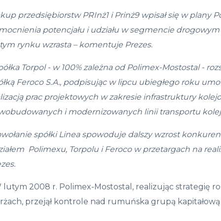
akup przedsi
ę
biorstw PRIn
ż
1 i Prin
ż
9 wpisa
ł
si
ę
w plany P
mocnienia potencja
ł
u i udzia
ł
u w segmencie drogowym 
 tym rynku wzrasta
– komentuje Prezes.
półka Torpol - w 100% zależna od Polimex-Mostostal - ro
łką Feroco S.A., podpisując w lipcu ubiegłego roku umow
lizacją prac projektowych w zakresie infrastruktury kol
wobudowanych i modernizowanych linii transportu kolejo
owo
ł
anie sp
ół
ki Linea spowoduje
dalszy wzrost konkuren
zia
ł
em Polimexu,
Torpolu i Feroco w przetargach na reali
ezes
.
 lutym 2008 r. Polimex-Mostostal, realizując strategię
żach, przejął kontrole nad rumuńska grupą kapitałową 