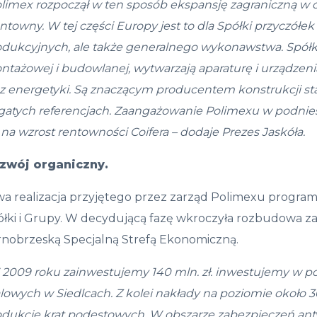
olimex rozpocz
ął
w ten spos
ó
b ekspansj
ę
zagraniczn
ą
w o
rentowny
.
W tej cz
ęś
ci Europy jest to dla Sp
ół
ki przycz
ół
ek 
dukcyjnych, ale tak
ż
e generalnego wykonawstwa. Sp
ół
k
nta
ż
owej i budowlanej, wytwarzaj
ą
aparatur
ę
i urz
ą
dzen
z energetyki. S
ą
znacz
ą
cym producentem konstrukcji st
gatych referencjach.
Zaanga
ż
owanie Polimexu w podnies
na
wzrost rentowno
ś
ci Coifera
– dodaje Prezes Jaskóła
.
zw
ó
j organiczny.
wa realizacja przyjętego przez zarząd Polimexu progr
łki i Grupy. W decydującą fazę wkroczyła rozbudowa za
rnobrzeską Specjalną Strefą Ekonomiczną.
 2009 roku zainwestujemy 140 mln. z
ł
. inwestujemy w p
lowych w Siedlcach. Z kolei nak
ł
ady na poziomie oko
ł
o 3
odukcję krat podestowych. W obszarze zabezpieczeń an