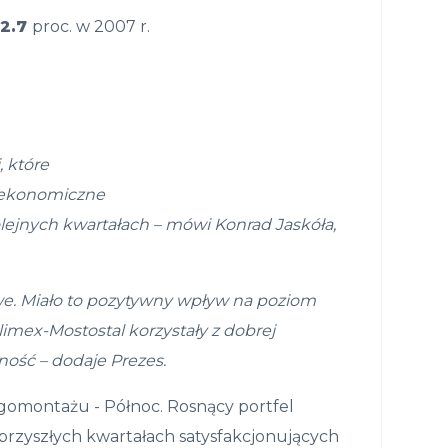
2.7
proc. w 2007 r.
 kt
ó
re
y ekonomiczne
olejnych kwarta
ł
ach –
mówi Konrad Jaskóła,
e. Mia
ł
o to pozytywny wp
ł
yw na
poziom
limex-Mostostal korzysta
ł
y z dobrej
lno
ść
– dodaje Prezes.
gomontażu - Północ. Rosnący portfel
przyszłych kwartałach satysfakcjonujących