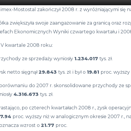
imex-Mostostal zakończył 2008 r. z wyróżniającymi się n
łka zwiększyła swoje zaangażowanie za granicą oraz rozp
efach Ekonomicznych Wyniki czwartego kwartału i 2008 r
IV kwartale 2008 roku:
przychody ze sprzedaży wyniosły
1.234.017
tys. zł.
ysk netto sięgnął
29.843
tys. zł. i był o
19.81
proc. wyższy
porównaniu do 2007 r. skonsolidowane przychody ze spr
niosły
4.316.673
tys. zł.
astająco, po czterech kwartałach 2008 r., zysk operacyj
7.94
proc. wyższy niż w analogicznym okresie 2007 r., n
 oznacza wzrost o
21.77
proc.