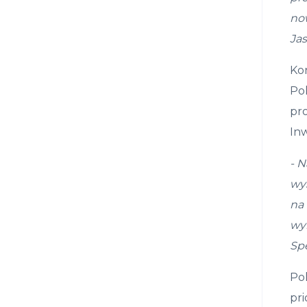
no
Jas
Ko
Pol
pr
Inw
- N
wy
na 
wy
Sp
Pol
pri