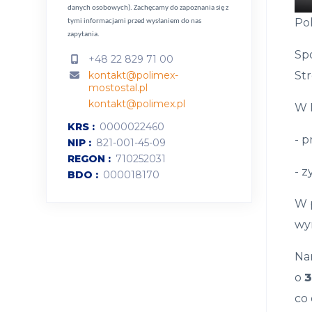
danych osobowych).
Zachęcamy do zapoznania się z
Pol
tymi informacjami przed wysłaniem do nas
zapytania.
Spó
+48 22 829 71 00
kontakt@polimex-
Str
mostostal.pl
kontakt@polimex.pl
W 
KRS
0000022460
- 
NIP
821-001-45-09
REGON
710252031
- z
BDO
000018170
W 
wy
Nar
o
3
co