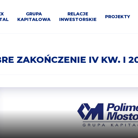
U
EX
GRUPA
RELACJE
PROJEKTY
TAL
KAPITAŁOWA
INWESTORSKIE
WNE
Materiały
Program
e
Dla
Projekty
Segmenty
Dla
P
Struktura
do
Bloki
Kalendarium
Kontakt
Przetargi
ja
mediów
Kontrahentów
działalności
inne
pobrania
200+
RE ZAKOŃCZENIE IV KW. I 20