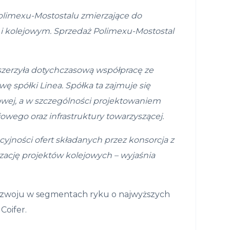
olimexu-Mostostalu
zmierzaj
ą
ce do
i kolejowym.
Sprzeda
ż
Polimexu-Mostostal
zszerzyła dotychczasową współpracę ze
ę spółki Linea. Spółka ta zajmuje się
ejowej, a w szczególności projektowaniem
wego oraz infrastruktury towarzyszącej.
cyjno
ś
ci ofert sk
ł
adanych przez konsorcja z
zacj
ę
projekt
ó
w kolejowych
– wyjaśnia
 rozwoju w segmentach ryku o najwyższych
Coifer.