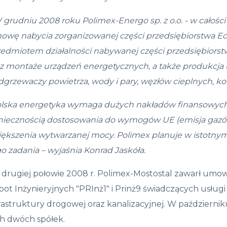
 grudniu 2008 roku Polimex-Energo sp. z o.o. - w całośc
owę nabycia zorganizowanej części przedsiębiorstwa Ece
zedmiotem działalności nabywanej części przedsiębiors
z montaże urządzeń energetycznych, a także produkcja u
grzewaczy powietrza, wody i pary, węzłów cieplnych, ko
lska energetyka wymaga du
ż
ych nak
ł
ad
ó
w finansowych
nieczno
ś
ci
ą
dostosowania do wymog
ó
w UE (emisja gaz
ó
i
ę
kszenia
wytwarzanej mocy. Polimex planuje w istotnym
go
zadania
– wyjaśnia Konrad Jaskóła.
w drugiej połowie 2008 r. Polimex-Mostostal zawarł umo
bot Inżynieryjnych "PRInż1" i Prinż9 świadczących usłu
rastruktury drogowej oraz kanalizacyjnej. W październik
ch dwóch spółek.