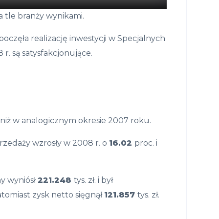
a tle branży wynikami.
oczęła realizację inwestycji w Specjalnych
. są satysfakcjonujące.
 niż w analogicznym okresie 2007 roku.
zedaży wzrosły w 2008 r. o
16.02
proc. i
ny wyniósł
221.248
tys. zł. i był
atomiast zysk netto sięgnął
121.857
tys. zł.