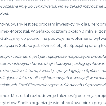
woczesn
ą
lini
ę
do cynkowania. Nowy zak
ł
ad rozpocznie 
kóła.
ntynuowany jest też program inwestycyjny dla Energomo
imex-Mostostal. W Sefako, kosztem około 70 mln. zł. zo
odukcyjnej, co pozwoli na podwojenie wolumenu wytwa
estycja w Sefako jest również objęta Specjalną strefą 
aszym zadaniem jest jak najszybsze rozpocz
ę
cie produkc
sokomar
ż
owych konstrukcji stalowych, us
ł
ug cynkowani
ro
ż
ne paliwa. Istotn
ą
kwesti
ą
s
ą
przys
ł
uguj
ą
ce Sp
ół
ce zna
nikaj
ą
ce z faktu realizacji kluczowych inwestycji w rama
ecjalnych Stref Ekonomicznych w Siedlcach i S
ę
dziszow
imex-Mostostal rozbudowuje także swój potencjał projek
orytetów. Spółka organizuje wielobranżowe biuro projek