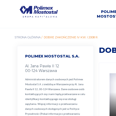
Przejdź
do
Polimex
MEN
treści
POLIM
Mostostal
MOSTOS
S.A.
GŁÓ
O
Oferty
Kariera w
Kontakt z
nas,
Informacje
O
Dolna
Informacje
Prospekty
Pracy w
Władz
Sport i
ŚCIEŻKA
STRONA GŁÓWNA
DOBRE ZAKOŃCZENIE IV KW. I 2008 R.
Czechnica
Polimex
Aktualności
Spółki
biurem
Oferta
Rybnik
Historia
ZSZ
BH
misja,
grupie
podstawowe
Odra
giełdowe
Mostostal
emisyjne
rekreac
Spółki
Mostostal
personalnym
wizja
Siedlce
NAWIGACYJNA
DOB
POLIMEX MOSTOSTAL S.A.
Al. Jana Pawła II 12
00-124 Warszawa
Administratorem danych osobowych jest Polimex
Mostostal S.A. z siedzibą w Warszawie przy Al. Jana
Pawła II 12, 00-124 Warszawa. Dane osobowe osób
kontaktujących się z nami będą przetwarzane w celu
identyfikacji kontaktującego się oraz obsługi
zapytania. Więcej informacji o przetwarzaniu
danych osobowych dostępnych jest w
Polityce
Prywatności (Pokaż informacje o przetwarzaniu