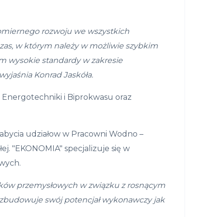
miernego rozwoju we
wszystkich
zas, w kt
ó
rym
nale
ż
y w mo
ż
liwie szybkim
ym
wysokie standardy w zakresie
 wyjaśnia Konrad Jaskóła.
a Energotechniki i Biprokwasu oraz
abycia udziałow w Pracowni Wodno –
łej. "EKONOMIA" specjalizuje się w
owych.
k
ó
w przemys
ł
owych w
zwi
ą
zku z rosn
ą
cym
ozbudowuje sw
ó
j potencja
ł
wykonawczy jak