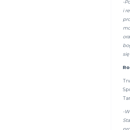
-P
i 
pro
mo
ora
bo
si
ę
Ro
Tr
Spó
Ta
-W
Sta
pr