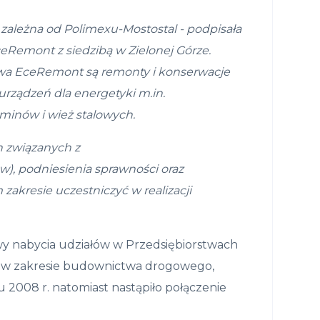
i zależna od Polimexu-Mostostal - podpisała
Remont z siedzibą w Zielonej Górze.
twa EceRemont są remonty i konserwacje
rządzeń dla energetyki m.in.
minów i wież stalowych.
 zwi
ą
zanych z
w), podniesienia sprawno
ś
ci oraz
 zakresie uczestniczy
ć
w realizacji
wy nabycia udziałów w Przedsiębiorstwach
gi w zakresie budownictwa drogowego,
u 2008 r. natomiast nastąpiło połączenie