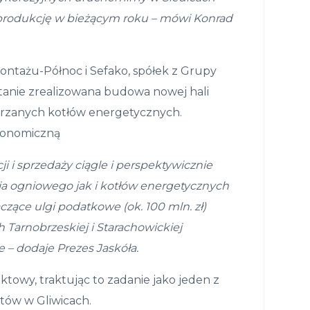
produkcj
ę
w
bie
żą
cym roku
– mówi Konrad
ntażu-Północ i Sefako, spółek z Grupy
stanie zrealizowana budowa nowej hali
rzanych kotłów energetycznych.
Ekonomiczną
ji i sprzeda
ż
y ci
ą
gle i
perspektywicznie
a ogniowego jak i
kot
łó
w energetycznych
cz
ą
ce ulgi
podatkowe (ok. 100 mln. z
ł
)
ch
Tarnobrzeskiej i Starachowickiej
ie
– dodaje Prezes Jaskóła.
towy, traktując to zadanie jako jeden z
tów w Gliwicach.