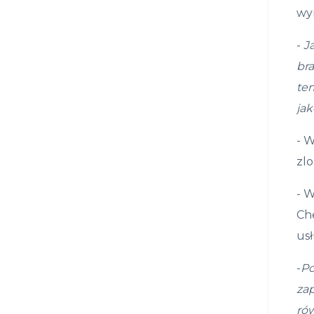
wy
-
J
br
te
jak
- W
zlo
- 
Che
us
-
Po
za
r
ó