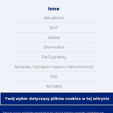
Inne
Aktualności
BHP
Kariera
Dla mediów
Dla Sygnalisty
Sprzedaż / wynajem maszyn i nieruchomości
ESG
Kontakty
Mapa serwisu
Twój wybór dotyczący plików cookies w tej witrynie
Oferta
Serwis
www.polimex-mostostal.pl
używa plików cookies i podobnych