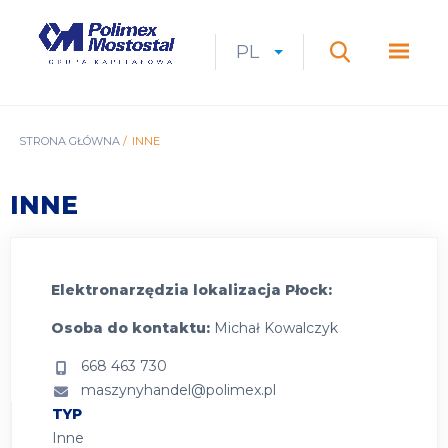
Przejdź
do
Polimex
MEN
treści
Mostostal
PL
Expan
CURRENT
ROZWIŃ
LANGUAGE
SZUKAJ
S.A.
GŁÓ
Szukaj
menu
LANGUAGE:
LIST
PL
ŚCIEŻKA
STRONA GŁÓWNA
INNE
NAWIGACYJNA
INNE
Elektronarzędzia lokalizacja Płock:
Osoba do kontaktu:
Michał Kowalczyk
668 463 730
maszynyhandel@polimex.pl
TYP
Inne