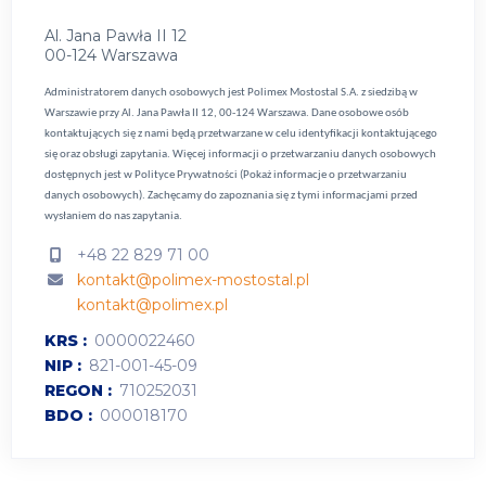
Al. Jana Pawła II 12
00-124 Warszawa
Administratorem danych osobowych jest Polimex Mostostal S.A. z siedzibą w
Warszawie przy Al. Jana Pawła II 12, 00-124 Warszawa. Dane osobowe osób
kontaktujących się z nami będą przetwarzane w celu identyfikacji kontaktującego
się oraz obsługi zapytania. Więcej informacji o przetwarzaniu danych osobowych
dostępnych jest w
Polityce Prywatności (Pokaż informacje o przetwarzaniu
danych osobowych).
Zachęcamy do zapoznania się z tymi informacjami przed
wysłaniem do nas zapytania.
+48 22 829 71 00
kontakt@polimex-mostostal.pl
kontakt@polimex.pl
KRS
0000022460
NIP
821-001-45-09
REGON
710252031
BDO
000018170