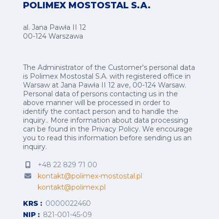
POLIMEX MOSTOSTAL S.A.
al. Jana Pawła II 12
00-124 Warszawa
The Administrator of the Customer's personal data
is Polimex Mostostal S.A. with registered office in
Warsaw at Jana Pawła II 12 ave, 00-124 Warsaw.
Personal data of persons contacting us in the
above manner will be processed in order to
identify the contact person and to handle the
inquiry.. More information about data processing
can be found in the
Privacy Policy
.
We encourage
you to read this information before sending us an
inquiry.
+48 22 829 71 00
kontakt@polimex-mostostal.pl
kontakt@polimex.pl
KRS
0000022460
NIP
821-001-45-09