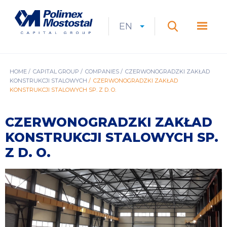
Skip
to
Polimex
MEN
main
Mostostal
EN
Expan
CURRENT
EXPAND
LANGUAGE
SEARCH
content
S.A.
GŁÓ
Search
menu
LANGUAGE:
LIST
EN
BREADCRUMB
HOME
CAPITAL GROUP
COMPANIES
CZERWONOGRADZKI ZAKŁAD
KONSTRUKCJI STALOWYCH
CZERWONOGRADZKI ZAKŁAD
KONSTRUKCJI STALOWYCH SP. Z D. O.
CZERWONOGRADZKI ZAKŁAD
KONSTRUKCJI STALOWYCH SP.
Z D. O.