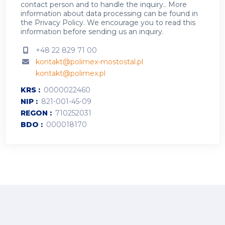
contact person and to handle the inquiry.. More
information about data processing can be found in
the
Privacy Policy
.
We encourage you to read this
information before sending us an inquiry.
+48 22 829 71 00
kontakt@polimex-mostostal.pl
kontakt@polimex.pl
KRS
0000022460
NIP
821-001-45-09
REGON
710252031
BDO
000018170